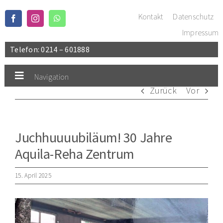
Zum
Kontakt
Datenschutz
Inhalt
Impressum
springen
Telefon: 0214 – 601888
Navigation
Toggle
Zurück
Vor
Navigation
Aktuelles / Blog
Rehabilitation/EAP
Juchhuuuubiläum! 30 Jahre
Reha-Sport & Med. Training
Aquila-Reha Zentrum
Physiotherapie
15. April 2025
Über uns
Zeige
grösseres